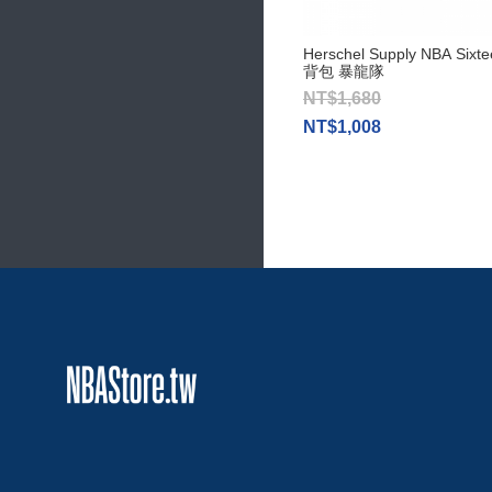
Herschel Supply NBA Six
背包 暴龍隊
NT$1,680
NT$1,008