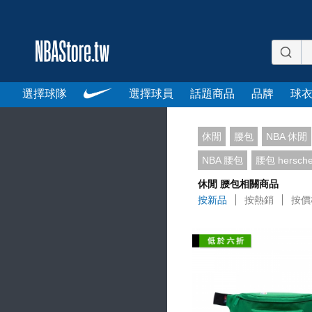
選擇球隊
選擇球員
話題商品
品牌
球
休閒
腰包
NBA 休閒
NBA 腰包
腰包 herschel
休閒 腰包相關商品
按新品
按熱銷
按價