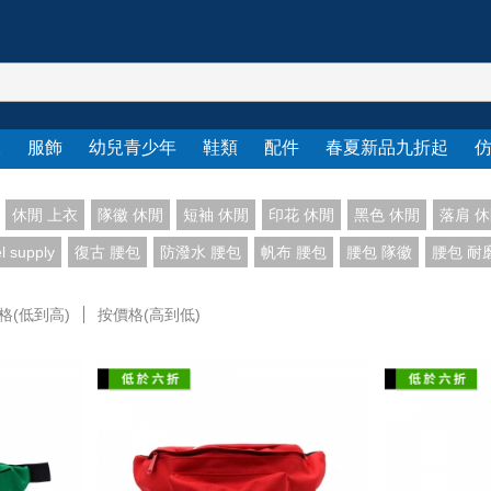
衣
服飾
幼兒青少年
鞋類
配件
春夏新品九折起
休閒 上衣
隊徽 休閒
短袖 休閒
印花 休閒
黑色 休閒
落肩 
 supply
復古 腰包
防潑水 腰包
帆布 腰包
腰包 隊徽
腰包 耐
格(低到高)
按價格(高到低)