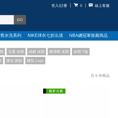
登入/註冊
線上客服
0
仿舊水洗系列
NIKE球衣七折出清
NBA總冠軍推薦商品
休閒
兒童 休閒
純棉 休閒
棒球帽 休閒
休閒 T恤
磨
腰包 調節
腰包 Logo
共
5
件商品