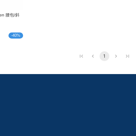
teen 腰包/斜
-
40
%
1