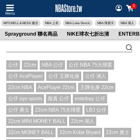
0
Menu
MITCHELL＆NESS 復古
NBA 上衣
NBA Luka Doncic
NBA 球員卡
NBA 湖人
Sprayground 聯名商品
NIKE球衣七折出清
ENTER
公仔
22cm
NBA 公仔
公仔 NBA 75大球星
公仔 AcePlayer
公仔 王牌化身
公仔 湖人
22cm NBA
AcePlayer 22cm
王牌化身 22cm
公仔 oyo sports
擬真 公仔
enterbay 公仔
公仔 勇士
22cm NBA 75大球星
LBJ 公仔
22cm MINI MONEY BALL
22cm 湖人
22cm MONEY BALL
22cm Kobe Bryant
22cm 勇士