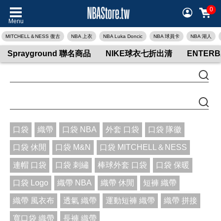
0
Menu
MITCHELL＆NESS 復古
NBA 上衣
NBA Luka Doncic
NBA 球員卡
NBA 湖人
Sprayground 聯名商品
NIKE球衣七折出清
ENTER
口袋
織帶
口袋 NBA
外套 口袋
口袋 隊徽
口袋 休閒
口袋 M&N
口袋 MITCHELL＆NESS
連帽 口袋
口袋 刺繡
棒球外套 口袋
口袋 保暖
口袋 Logo
織帶 NBA
織帶 休閒
短褲 織帶
織帶 風衣布
透氣 織帶
運動短褲 織帶
織帶 拼接
寬口袋 織帶
長褲 織帶