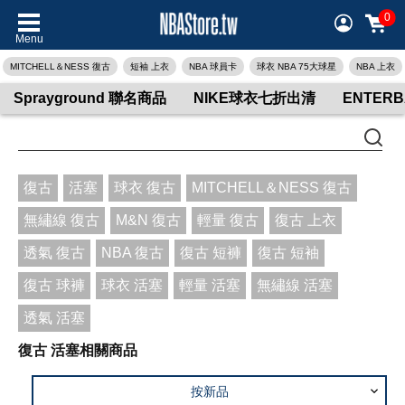
0
Menu
MITCHELL＆NESS 復古
短袖 上衣
NBA 球員卡
球衣 NBA 75大球星
NBA 上衣
Sprayground 聯名商品
NIKE球衣七折出清
ENTER
復古
活塞
球衣 復古
MITCHELL＆NESS 復古
無繡線 復古
M&N 復古
輕量 復古
復古 上衣
透氣 復古
NBA 復古
復古 短褲
復古 短袖
復古 球褲
球衣 活塞
輕量 活塞
無繡線 活塞
透氣 活塞
復古 活塞相關商品
按新品