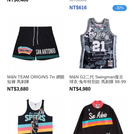
NT$616
-
30
%
M&N TEAM ORIGINS 7in 網眼
M&N G2二代 Swingman復古
短褲 馬刺隊
球衣 兔年特別款 馬刺隊 98-99
#21 Tim Duncan
NT$3,680
NT$4,980