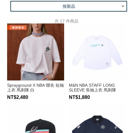
按新品
共
17
件商品
Sprayground X NBA 聯名 短袖
M&N NBA STAFF LONG
上衣 馬刺隊 白
SLEEVE 長袖上衣 馬刺隊
NT$2,480
NT$1,880