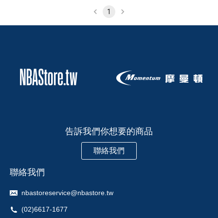
1
告訴我們你想要的商品
聯絡我們
聯絡我們
nbastoreservice@nbastore.tw
(02)6617-1677