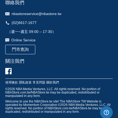
聯絡我們
nbastoreservice@nbastore.tw
(02)6617-1677
（週一~週五 09:00 – 17:30）
Online Service
門市查詢
關注我們
使用條款
隱私政策
常見問題
關於我們
©
2026
NBA Media Ventures, LLC. All rights reserved. No portion of
NBAStore.com.tw/NBAStore.tw may be duplicated, redistributed or
manipulated in any form.
Welcome to use the NBAStore.tw site! The NBAStore TW Website is
operated by Momentum Corporation.©
2026
NBA Media Ventures, LLC. All
rights reserved. No portion of NBAStore.com.tw/NBAStore.tw may be
duplicated, redistributed or manipulated in any form.