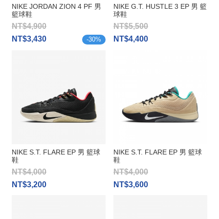
NIKE JORDAN ZION 4 PF 男
NIKE G.T. HUSTLE 3 EP 男 籃
籃球鞋
球鞋
NT$4,900
NT$5,500
NT$3,430
NT$4,400
-
30
%
NIKE S.T. FLARE EP 男 籃球
NIKE S.T. FLARE EP 男 籃球
鞋
鞋
NT$4,000
NT$4,000
NT$3,200
NT$3,600