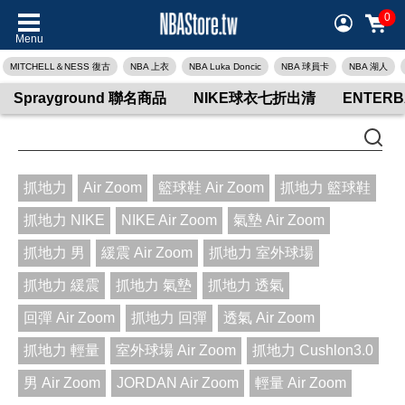
0
Menu
MITCHELL＆NESS 復古
NBA 上衣
NBA Luka Doncic
NBA 球員卡
NBA 湖人
Sprayground 聯名商品
NIKE球衣七折出清
ENTER
抓地力
Air Zoom
籃球鞋 Air Zoom
抓地力 籃球鞋
抓地力 NIKE
NIKE Air Zoom
氣墊 Air Zoom
抓地力 男
緩震 Air Zoom
抓地力 室外球場
抓地力 緩震
抓地力 氣墊
抓地力 透氣
回彈 Air Zoom
抓地力 回彈
透氣 Air Zoom
抓地力 輕量
室外球場 Air Zoom
抓地力 Cushlon3.0
男 Air Zoom
JORDAN Air Zoom
輕量 Air Zoom