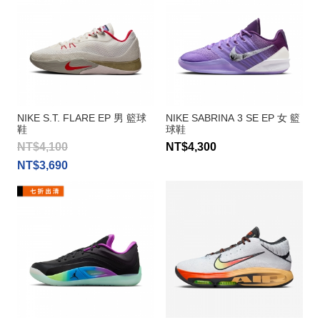
NIKE S.T. FLARE EP 男 籃球
NIKE SABRINA 3 SE EP 女 籃
鞋
球鞋
NT$4,100
NT$4,300
NT$3,690