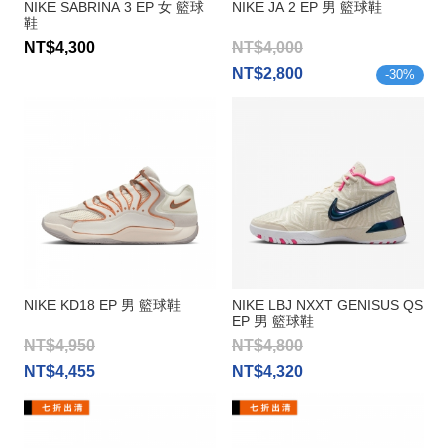
NIKE SABRINA 3 EP 女 籃球
NIKE JA 2 EP 男 籃球鞋
鞋
NT$4,300
NT$4,000
NT$2,800
-
30
%
NIKE KD18 EP 男 籃球鞋
NIKE LBJ NXXT GENISUS QS
EP 男 籃球鞋
NT$4,950
NT$4,800
NT$4,455
NT$4,320