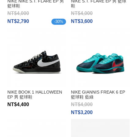
NIKE NIKE S.T. FLARE EP 男
NIKE S.T. FLARE EP 男 籃球
籃球鞋
鞋
NT$4,000
NT$4,000
NT$2,790
NT$3,600
-
30
%
NIKE BOOK 1 HALLOWEEN
NIKE GIANNIS FREAK 6 EP
EP 男 籃球鞋
籃球鞋 藍綠
NT$4,400
NT$4,000
NT$3,200