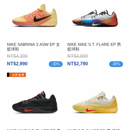
NIKE SABRINA 3 ASW EP 女
NIKE NIKE S.T. FLARE EP 男
籃球鞋
籃球鞋
NT$4,300
NT$4,000
NT$2,990
NT$2,790
-
30
%
-
30
%