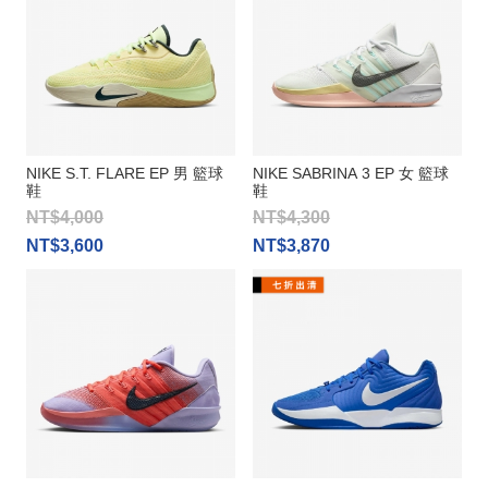
NIKE S.T. FLARE EP 男 籃球
NIKE SABRINA 3 EP 女 籃球
鞋
鞋
NT$4,000
NT$4,300
NT$3,600
NT$3,870