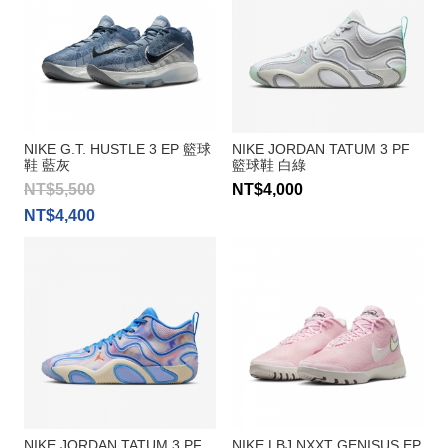
NIKE G.T. HUSTLE 3 EP 籃球
NIKE JORDAN TATUM 3 PF
鞋 藍灰
籃球鞋 白綠
NT$5,500
NT$4,000
NT$4,400
NIKE JORDAN TATUM 3 PF
NIKE LBJ NXXT GENISUS EP