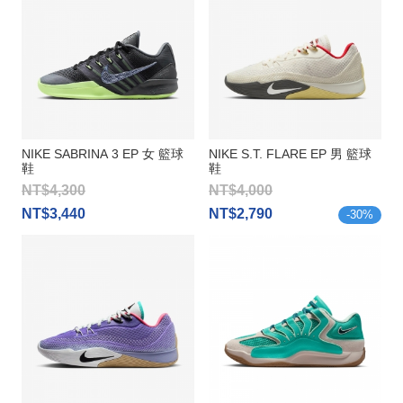
NIKE SABRINA 3 EP 女 籃球
NIKE S.T. FLARE EP 男 籃球
鞋
鞋
NT$4,300
NT$4,000
NT$3,440
NT$2,790
-
30
%