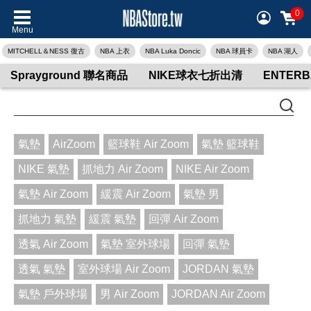
0
Menu
MITCHELL＆NESS 復古
NBA 上衣
NBA Luka Doncic
NBA 球員卡
NBA 湖人
Sprayground 聯名商品
NIKE球衣七折出清
ENTER
氣墊
AirZoom
籃球鞋 Air Zoom
氣墊 籃球鞋
NIKE 氣墊
抓地力 Air Zoom
NIKE Air Zoom
氣墊 Air Zoom
緩震 Air Zoom
氣墊 男
抓地力 氣墊
緩震 氣墊
回彈 Air Zoom
透氣 Air Zoom
氣墊 室外球場
回彈 氣墊
透氣 氣墊
室外球場 Air Zoom
JORDAN 氣墊
氣墊 戶外球場
男 Air Zoom
JORDAN Air Zoom