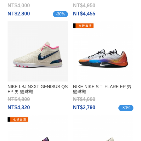
NT$4,000
NT$4,950
NT$2,800
NT$4,455
-
30
%
NIKE LBJ NXXT GENISUS QS
NIKE NIKE S.T. FLARE EP 男
EP 男 籃球鞋
籃球鞋
NT$4,800
NT$4,000
NT$4,320
NT$2,790
-
30
%