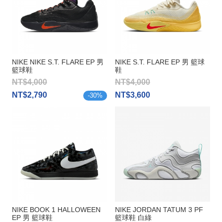
NIKE NIKE S.T. FLARE EP 男
NIKE S.T. FLARE EP 男 籃球
籃球鞋
鞋
NT$4,000
NT$4,000
NT$2,790
NT$3,600
-
30
%
NIKE BOOK 1 HALLOWEEN
NIKE JORDAN TATUM 3 PF
EP 男 籃球鞋
籃球鞋 白綠