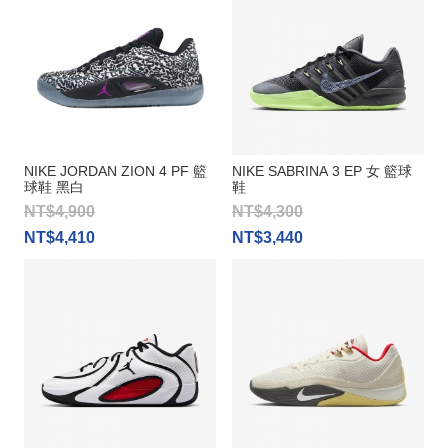
NIKE JORDAN ZION 4 PF 籃
NIKE SABRINA 3 EP 女 籃球
球鞋 黑白
鞋
NT$4,900
NT$4,300
NT$4,410
NT$3,440