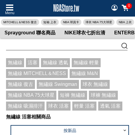
0
Menu
MITCHELL＆NESS 復古
短袖 上衣
NBA 球員卡
球衣 NBA 75大球星
NBA 上衣
Sprayground 聯名商品
NIKE球衣七折出清
ENTER
無繡線
活塞
無繡線 透氣
無繡線 輕量
無繡線 MITCHELL＆NESS
無繡線 M&N
無繡線 復古
無繡線 Swingman
球衣 無繡線
無繡線 NBA 75大球星
短褲 無繡線
球褲 無繡線
無繡線 吸濕排汗
球衣 活塞
輕量 活塞
透氣 活塞
無繡線 活塞相關商品
按新品