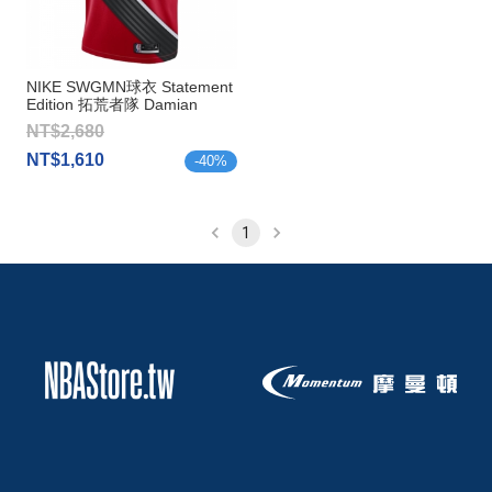
NIKE SWGMN球衣 Statement
Edition 拓荒者隊 Damian
Lillard
NT$2,680
NT$1,610
-
40
%
1