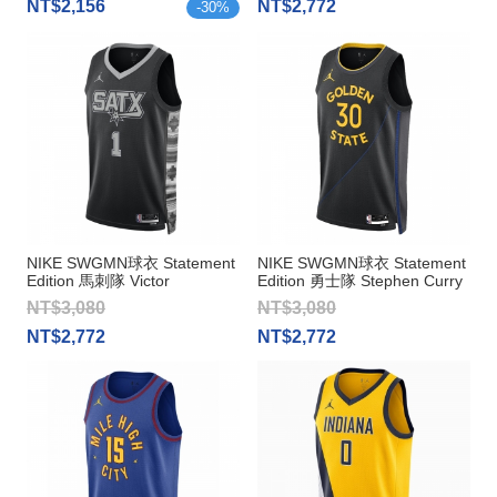
NT$2,156
NT$2,772
-
30
%
NIKE SWGMN球衣 Statement
NIKE SWGMN球衣 Statement
Edition 馬刺隊 Victor
Edition 勇士隊 Stephen Curry
Wembanyama
NT$3,080
NT$3,080
NT$2,772
NT$2,772