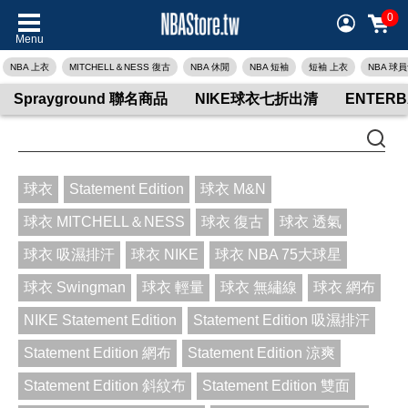
0
Menu
NBA 上衣
MITCHELL＆NESS 復古
NBA 休閒
NBA 短袖
短袖 上衣
NBA 球
Sprayground 聯名商品
NIKE球衣七折出清
ENTER
球衣
Statement Edition
球衣 M&N
球衣 MITCHELL＆NESS
球衣 復古
球衣 透氣
球衣 吸濕排汗
球衣 NIKE
球衣 NBA 75大球星
球衣 Swingman
球衣 輕量
球衣 無繡線
球衣 網布
NIKE Statement Edition
Statement Edition 吸濕排汗
Statement Edition 網布
Statement Edition 涼爽
Statement Edition 斜紋布
Statement Edition 雙面