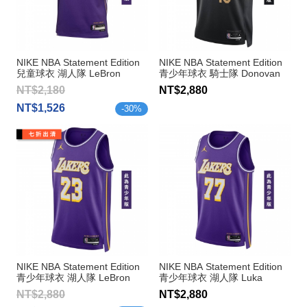
NIKE NBA Statement Edition
NIKE NBA Statement Edition
兒童球衣 湖人隊 LeBron
青少年球衣 騎士隊 Donovan
James
Mitchell
NT$2,180
NT$2,880
NT$1,526
-
30
%
NIKE NBA Statement Edition
NIKE NBA Statement Edition
青少年球衣 湖人隊 LeBron
青少年球衣 湖人隊 Luka
James
Doncic
NT$2,880
NT$2,880