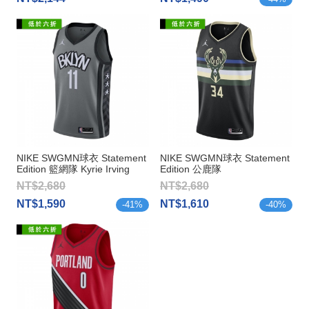
NIKE SWGMN球衣 Statement
NIKE SWGMN球衣 Statement
Edition 籃網隊 Kyrie Irving
Edition 公鹿隊
Antetokounmpo
NT$2,680
NT$2,680
NT$1,590
NT$1,610
-
41
%
-
40
%