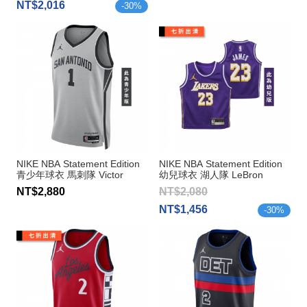
NT$2,016
-
30
%
NIKE NBA Statement Edition
NIKE NBA Statement Edition
青少年球衣 馬刺隊 Victor
幼兒球衣 湖人隊 LeBron
Wembanyama
James
NT$2,880
NT$2,080
NT$1,456
-
30
%