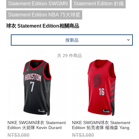
Statement Edition SWGMN
Statement Edition 針織
Statement Edition NBA 75大球星
球衣 Statement Edition相關商品
按新品
共
29
件商品
NIKE SWGMN球衣 Statement
NIKE SWGMN球衣 Statement
Edition 火箭隊 Kevin Durant
Edition 拓荒者隊 楊瀚森 Yang
Hansen
NT$3,080
NT$3,080