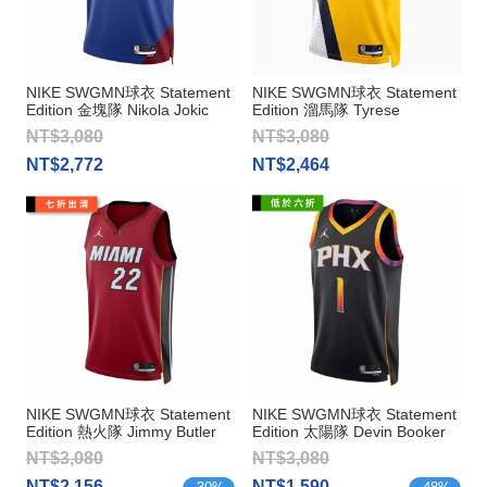
NIKE SWGMN球衣 Statement
NIKE SWGMN球衣 Statement
Edition 金塊隊 Nikola Jokic
Edition 溜馬隊 Tyrese
Haliburton
NT$3,080
NT$3,080
NT$2,772
NT$2,464
NIKE SWGMN球衣 Statement
NIKE SWGMN球衣 Statement
Edition 熱火隊 Jimmy Butler
Edition 太陽隊 Devin Booker
NT$3,080
NT$3,080
NT$2,156
NT$1,590