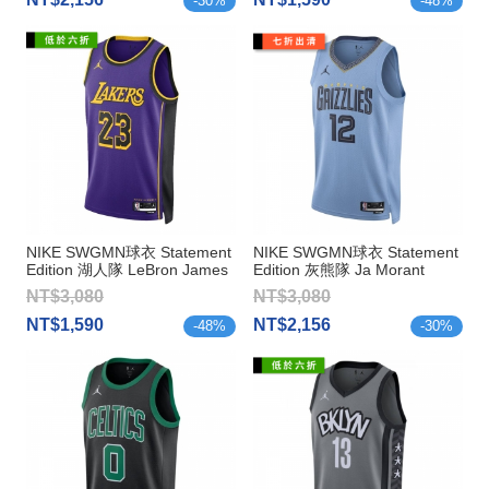
-
30
%
-
48
%
NIKE SWGMN球衣 Statement
NIKE SWGMN球衣 Statement
Edition 湖人隊 LeBron James
Edition 灰熊隊 Ja Morant
NT$3,080
NT$3,080
NT$1,590
NT$2,156
-
48
%
-
30
%