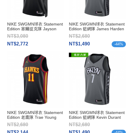
NIKE SWGMN球衣 Statement
NIKE SWGMN球衣 Statement
Edition 塞爾提克隊 Jayson
Edition 籃網隊 James Harden
Tatum
NT$3,080
NT$2,680
NT$2,772
NT$1,490
-
44
%
NIKE SWGMN球衣 Statement
NIKE SWGMN球衣 Statement
Edition 老鷹隊 Trae Young
Edition 籃網隊 Kevin Durant
NT$2,680
NT$2,680
NT$2,144
NT$1,490
-
44
%