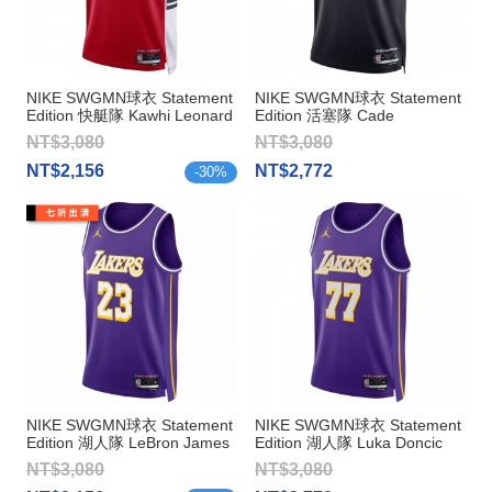
NIKE SWGMN球衣 Statement
NIKE SWGMN球衣 Statement
Edition 快艇隊 Kawhi Leonard
Edition 活塞隊 Cade
Cunningham
NT$3,080
NT$3,080
NT$2,156
NT$2,772
-
30
%
NIKE SWGMN球衣 Statement
NIKE SWGMN球衣 Statement
Edition 湖人隊 LeBron James
Edition 湖人隊 Luka Doncic
NT$3,080
NT$3,080