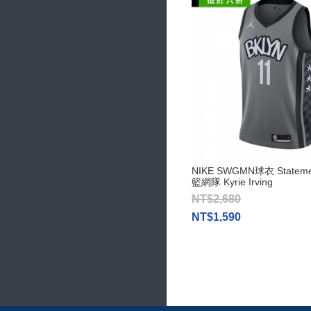
NIKE SWGMN球衣 Statemen
籃網隊 Kyrie Irving
NT$2,680
NT$1,590