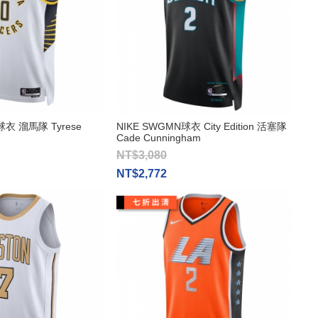
球衣 溜馬隊 Tyrese
NIKE SWGMN球衣 City Edition 活塞隊
Cade Cunningham
NT$3,080
NT$2,772