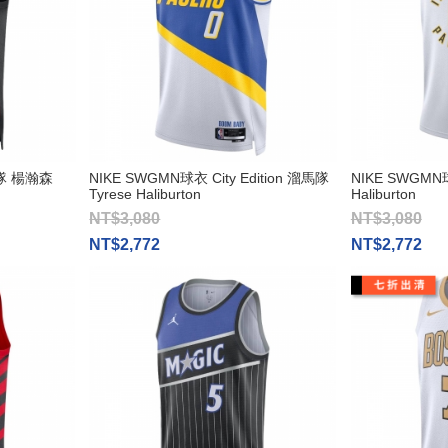
隊 楊瀚森
NIKE SWGMN球衣 City Edition 溜馬隊
NIKE SWGMN
Tyrese Haliburton
Haliburton
NT$3,080
NT$3,080
NT$2,772
NT$2,772