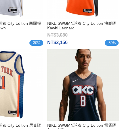
衣 City Edition 塞爾提
NIKE SWGMN球衣 City Edition 快艇隊
own
Kawhi Leonard
NT$3,080
NT$2,156
-
30
%
-
30
%
衣 City Edition 尼克隊
NIKE SWGMN球衣 City Edition 雷霆隊