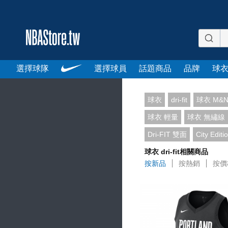
選擇球隊
選擇球員
話題商品
品牌
球
球衣
dri-fit
球衣 M&
球衣 輕量
球衣 無繡線
Dri-FIT 雙面
City Editi
球衣 dri-fit相關商品
按新品
按熱銷
按價