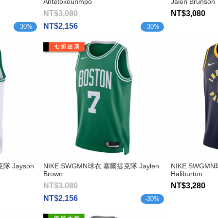
Antetokounmpo
Jalen Brunson
NT$3,080
NT$3,080
NT$2,156
-
30
%
-
30
%
隊 Jayson
NIKE SWGMN球衣 塞爾提克隊 Jaylen
NIKE SWGMN
Brown
Haliburton
NT$3,080
NT$3,280
NT$2,156
-
30
%