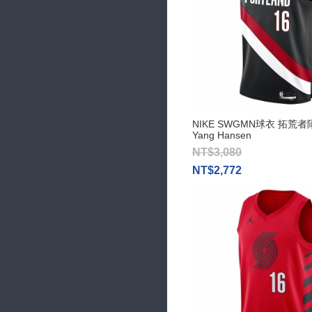
NIKE SWGMN球衣 拓荒者
Yang Hansen
NT$3,080
NT$2,772