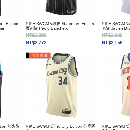
t Edition
NIKE SWGMN球衣 Statement Edition
NIKE SWGMN球
en
魔術隊 Paolo Banchero
克隊 Jaylen Br
NT$3,080
NT$3,080
NT$2,772
NT$2,156
ition 熱火隊
NIKE SWGMN球衣 City Edition 公鹿隊
NIKE SWGMN球