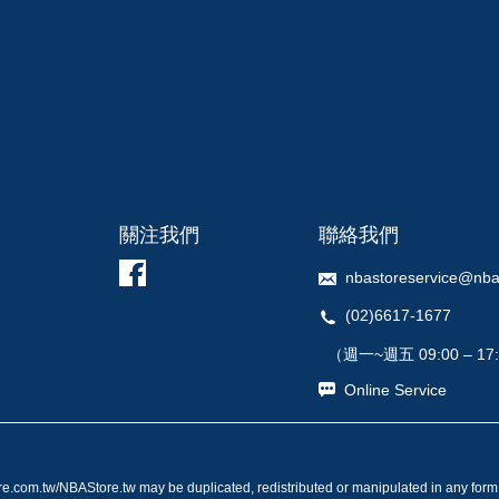
關注我們
聯絡我們
nbastoreservice@nba
(02)6617-1677
（週一~週五 09:00 – 17
Online Service
re.com.tw/NBAStore.tw may be duplicated, redistributed or manipulated in any form