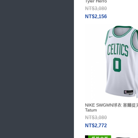
Tyler Herro
NT$3,080
NT$2,156
NIKE SWGMN球衣 塞爾提克
Tatum
NT$3,080
NT$2,772