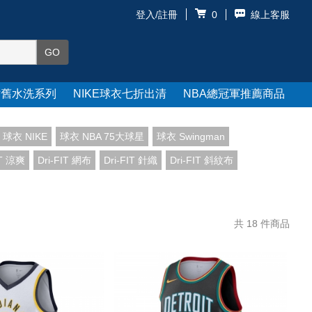
登入/註冊
線上客服
0
仿舊水洗系列
NIKE球衣七折出清
NBA總冠軍推薦商品
球衣 NIKE
球衣 NBA 75大球星
球衣 Swingman
IT 涼爽
Dri-FIT 網布
Dri-FIT 針織
Dri-FIT 斜紋布
共
18
件商品