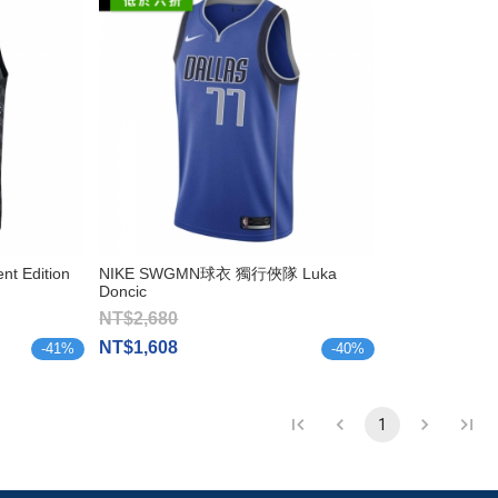
t Edition
NIKE SWGMN球衣 獨行俠隊 Luka
Doncic
NT$2,680
NT$1,608
-
41
%
-
40
%
1