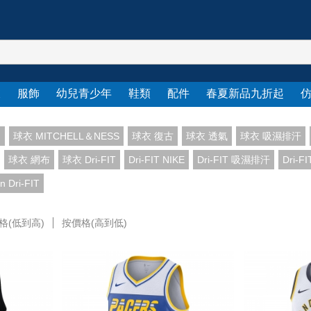
衣
服飾
幼兒青少年
鞋類
配件
春夏新品九折起
N
球衣 MITCHELL＆NESS
球衣 復古
球衣 透氣
球衣 吸濕排汗
球衣 網布
球衣 Dri-FIT
Dri-FIT NIKE
Dri-FIT 吸濕排汗
Dri-F
on Dri-FIT
格(低到高)
按價格(高到低)