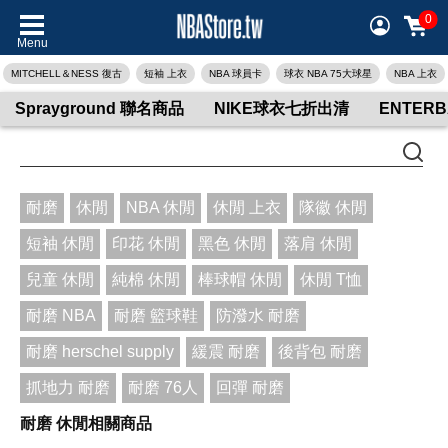
0
Menu
MITCHELL＆NESS 復古
短袖 上衣
NBA 球員卡
球衣 NBA 75大球星
NBA 上衣
Sprayground 聯名商品
NIKE球衣七折出清
ENTER
耐磨
休閒
NBA 休閒
休閒 上衣
隊徽 休閒
短袖 休閒
印花 休閒
黑色 休閒
落肩 休閒
兒童 休閒
純棉 休閒
棒球帽 休閒
休閒 T恤
耐磨 NBA
耐磨 籃球鞋
防潑水 耐磨
耐磨 herschel supply
緩震 耐磨
後背包 耐磨
抓地力 耐磨
耐磨 76人
回彈 耐磨
耐磨 休閒相關商品