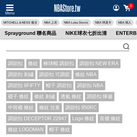
0
Menu
MITCHELL＆NESS 復古
NBA 上衣
NBA Luka Doncic
NBA 球員卡
NBA 湖人
Sprayground 聯名商品
NIKE球衣七折出清
ENTER
調節扣
條紋
棒球帽 調節扣
調節扣 NEW ERA
調節扣 刺繡
調節扣 可調節
條紋 NBA
調節扣 9FIFTY
帽子 調節扣
調節扣 NBA
襪子 條紋
條紋 刺繡
透氣 條紋
調節扣 隊徽
中筒襪 條紋
條紋 兒童
調節扣 950RC
調節扣 DECEPTOR 22947
Logo 條紋
長襪 條紋
條紋 LOGOMAN
帽子 條紋