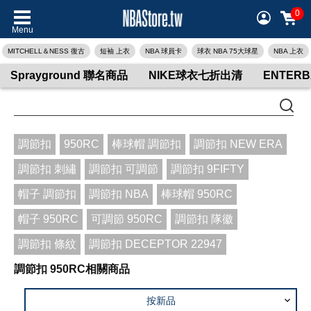
0
Menu
MITCHELL＆NESS 復古
短袖 上衣
NBA 球員卡
球衣 NBA 75大球星
NBA 上衣
Sprayground 聯名商品
NIKE球衣七折出清
ENTER
調節扣
950RC
棒球帽 調節扣
調節扣 NEW ERA
調節扣 刺繡
調節扣 可調節
調節扣 9FIFTY
帽子 調節扣
調節扣 NBA
棒球帽 950RC
帽子 950RC
可調節 950RC
調節扣 隊徽
調節扣 條紋
調節扣 DECEPTOR 22947
調節扣 950RC相關商品
按新品