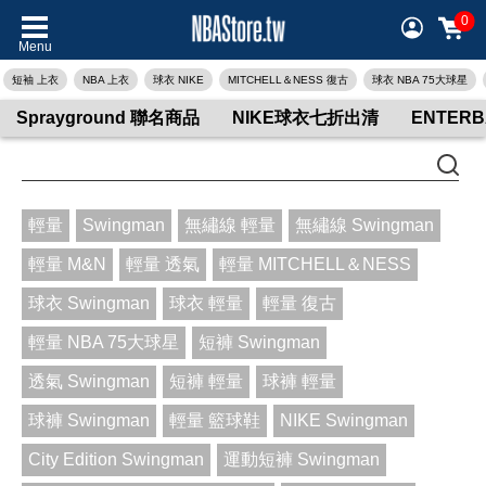
0
Menu
短袖 上衣
NBA 上衣
球衣 NIKE
MITCHELL＆NESS 復古
球衣 NBA 75大球星
Sprayground 聯名商品
NIKE球衣七折出清
ENTER
輕量
Swingman
無繡線 輕量
無繡線 Swingman
輕量 M&N
輕量 透氣
輕量 MITCHELL＆NESS
球衣 Swingman
球衣 輕量
輕量 復古
輕量 NBA 75大球星
短褲 Swingman
透氣 Swingman
短褲 輕量
球褲 輕量
球褲 Swingman
輕量 籃球鞋
NIKE Swingman
City Edition Swingman
運動短褲 Swingman