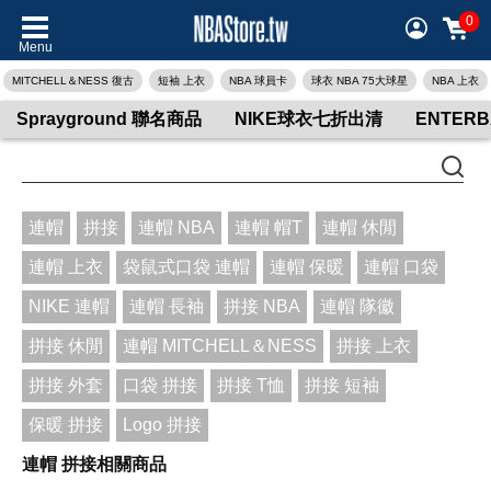
0
Menu
MITCHELL＆NESS 復古
短袖 上衣
NBA 球員卡
球衣 NBA 75大球星
NBA 上衣
Sprayground 聯名商品
NIKE球衣七折出清
ENTER
連帽
拼接
連帽 NBA
連帽 帽T
連帽 休閒
連帽 上衣
袋鼠式口袋 連帽
連帽 保暖
連帽 口袋
NIKE 連帽
連帽 長袖
拼接 NBA
連帽 隊徽
拼接 休閒
連帽 MITCHELL＆NESS
拼接 上衣
拼接 外套
口袋 拼接
拼接 T恤
拼接 短袖
保暖 拼接
Logo 拼接
連帽 拼接相關商品