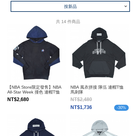
按新品
共
14
件商品
【NBA Store限定發售】NBA
NBA 風衣拼接 隊伍 連帽T恤
All-Star Week 撞色 連帽T恤
馬刺隊
NT$2,680
NT$2,480
NT$1,736
-
30
%