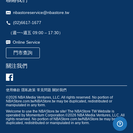
聯絡我們
nbastoreservice@nbastore.tw
(02)6617-1677
（週一~週五 09:00 – 17:30）
Online Service
門市查詢
關注我們
使用條款
隱私政策
常見問題
關於我們
©
2026
NBA Media Ventures, LLC. All rights reserved. No portion of
NBAStore.com.tw/NBAStore.tw may be duplicated, redistributed or
manipulated in any form.
Welcome to use the NBAStore.tw site! The NBAStore TW Website is
operated by Momentum Corporation.©
2026
NBA Media Ventures, LLC. All
rights reserved. No portion of NBAStore.com.tw/NBAStore.tw may be
duplicated, redistributed or manipulated in any form.