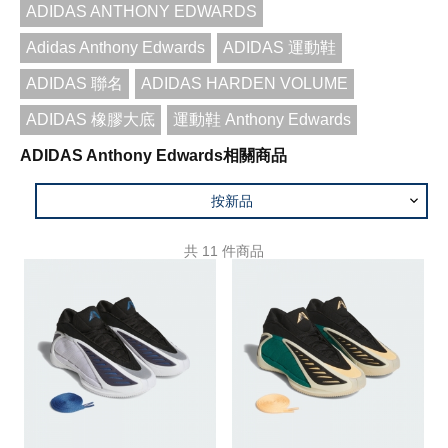
ADIDAS ANTHONY EDWARDS
Adidas Anthony Edwards
ADIDAS 運動鞋
ADIDAS 聯名
ADIDAS HARDEN VOLUME
ADIDAS 橡膠大底
運動鞋 Anthony Edwards
ADIDAS Anthony Edwards相關商品
按新品
共
11
件商品