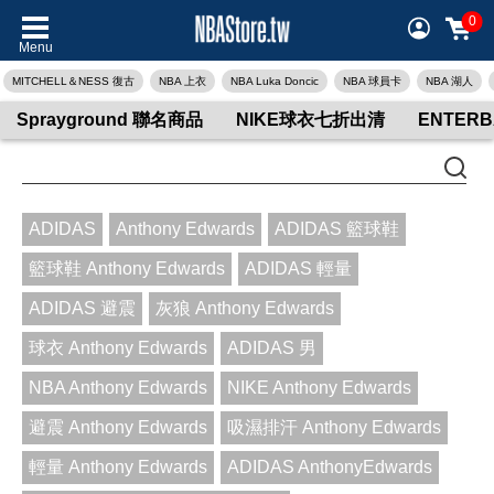
0
Menu
MITCHELL＆NESS 復古
NBA 上衣
NBA Luka Doncic
NBA 球員卡
NBA 湖人
Sprayground 聯名商品
NIKE球衣七折出清
ENTER
ADIDAS
Anthony Edwards
ADIDAS 籃球鞋
籃球鞋 Anthony Edwards
ADIDAS 輕量
ADIDAS 避震
灰狼 Anthony Edwards
球衣 Anthony Edwards
ADIDAS 男
NBA Anthony Edwards
NIKE Anthony Edwards
避震 Anthony Edwards
吸濕排汗 Anthony Edwards
輕量 Anthony Edwards
ADIDAS AnthonyEdwards