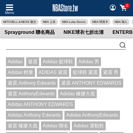
0
Menu
MITCHELL＆NESS 復古
NBA 上衣
NBA Luka Doncic
NBA 球員卡
NBA 湖人
Sprayground 聯名商品
NIKE球衣七折出清
ENTER
Adidas
避震
Adidas 籃球鞋
Adidas 男
Adidas 輕量
ADIDAS 避震
籃球鞋 避震
避震 男
避震 Anthony Edwards
避震 ANTHONY EDWARDS
避震 AnthonyEdwards
Adidas 橡膠大底
Adidas ANTHONY EDWARDS
Adidas Anthony Edwards
Adidas AnthonyEdwards
避震 橡膠大底
Adidas 聯名
Adidas 運動鞋