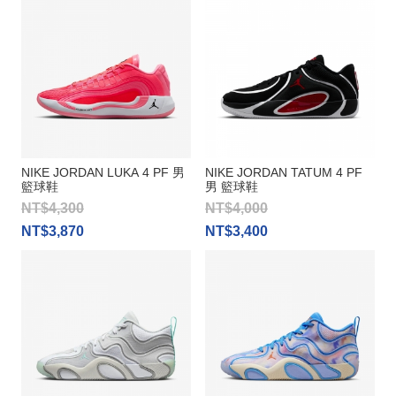
NIKE JORDAN LUKA 4 PF 男
NIKE JORDAN TATUM 4 PF
籃球鞋
男 籃球鞋
NT$4,300
NT$4,000
NT$3,870
NT$3,400