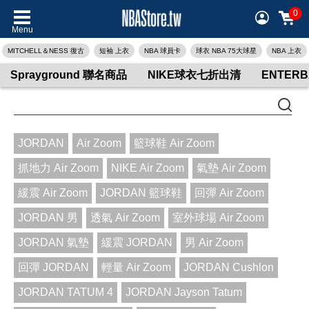
0
Menu
MITCHELL＆NESS 復古
短袖 上衣
NBA 球員卡
球衣 NBA 75大球星
NBA 上衣
Sprayground 聯名商品
NIKE球衣七折出清
ENTER
JORDAN
Air Zoom
籃球鞋 Air Zoom
抓地力 Air Zoom
NIKE Air Zoom
氣墊 Air Zoom
緩震 Air Zoom
JORDAN 籃球鞋
回彈 Air Zoom
JORDAN 男
透氣 Air Zoom
室外球場 Air Zoom
JORDAN 氣墊
緩震 JORDAN
男 Air Zoom
回彈 JORDAN
輕量 Air Zoom
JORDAN Cushlon
JORDAN TATUM 4
JORDAN Jayson Tatum