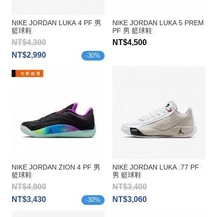
NIKE JORDAN LUKA 4 PF 男
NIKE JORDAN LUKA 5 PREM
籃球鞋
PF 男 籃球鞋
NT$4,300
NT$4,500
NT$2,990
-
30
%
NIKE JORDAN ZION 4 PF 男
NIKE JORDAN LUKA .77 PF
籃球鞋
男 籃球鞋
NT$4,900
NT$3,400
NT$3,430
NT$3,060
-
30
%