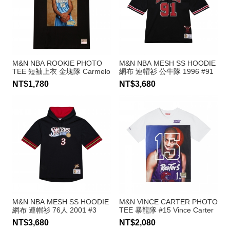
M&N NBA ROOKIE PHOTO
M&N NBA MESH SS HOODIE
TEE 短袖上衣 金塊隊 Carmelo
網布 連帽衫 公牛隊 1996 #91
Anthony
Dennis Rodman
NT$1,780
NT$3,680
M&N NBA MESH SS HOODIE
M&N VINCE CARTER PHOTO
網布 連帽衫 76人 2001 #3
TEE 暴龍隊 #15 Vince Carter
Allen Iverson
NT$3,680
NT$2,080