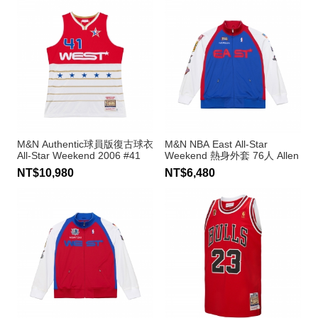
M&N Authentic球員版復古球衣
M&N NBA East All-Star
All-Star Weekend 2006 #41
Weekend 熱身外套 76人 Allen
Dirk Nowitzki
Iverson
NT$10,980
NT$6,480