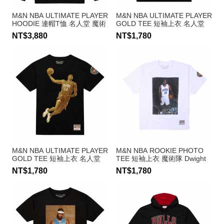
M&N NBA ULTIMATE PLAYER
M&N NBA ULTIMATE PLAYER
HOODIE 連帽T恤 名人堂 魔術
GOLD TEE 短袖上衣 名人堂
隊 Dwight Howard
金塊隊 Carmelo Anthony
NT$3,880
NT$1,780
M&N NBA ULTIMATE PLAYER
M&N NBA ROOKIE PHOTO
GOLD TEE 短袖上衣 名人堂
TEE 短袖上衣 魔術隊 Dwight
魔術隊 Dwight Howard
Howard
NT$1,780
NT$1,780