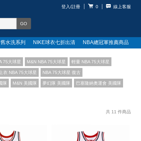
登入/註冊
線上客服
0
仿舊水洗系列
NIKE球衣七折出清
NBA總冠軍推薦商品
BA 75大球星
M&N NBA 75大球星
輕量 NBA 75大球星
上衣 NBA 75大球星
NBA 75大球星 復古
美國隊
M&N 美國隊
夢幻隊 美國隊
巴塞隆納奧運會 美國隊
共
11
件商品