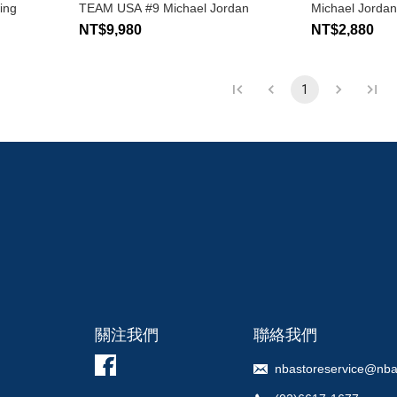
ing
TEAM USA #9 Michael Jordan
Michael Jordan
NT$9,980
NT$2,880
1
關注我們
聯絡我們
nbastoreservice@nba