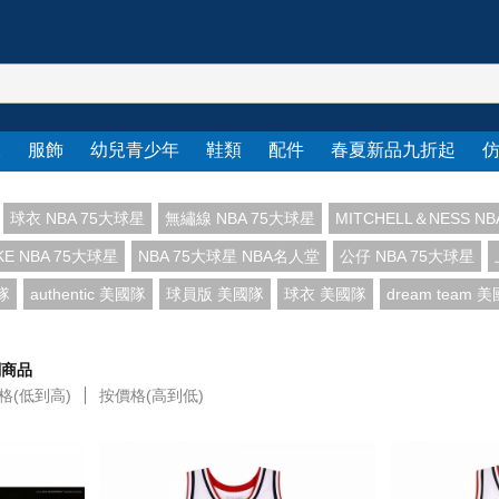
衣
服飾
幼兒青少年
鞋類
配件
春夏新品九折起
球衣 NBA 75大球星
無繡線 NBA 75大球星
MITCHELL＆NESS N
KE NBA 75大球星
NBA 75大球星 NBA名人堂
公仔 NBA 75大球星
隊
authentic 美國隊
球員版 美國隊
球衣 美國隊
dream team 
關商品
格(低到高)
按價格(高到低)