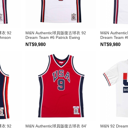
球衣 92
M&N Authentic球員版復古球衣 92
M&N Authen
ohnson
Dream Team #6 Patrick Ewing
Dream Team #8
NT$9,980
NT$9,980
球衣 92
M&N Authentic球員版復古球衣 84'
M&N 92 Dre