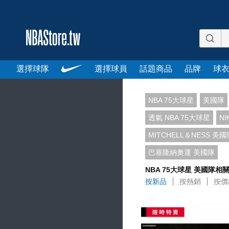
選擇球隊
選擇球員
話題商品
品牌
球
NBA 75大球星
美國隊
透氣 NBA 75大球星
NI
MITCHELL＆NESS 美國
巴塞隆納奧運 美國隊
NBA 75大球星 美國隊相
按新品
按熱銷
按價