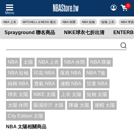
0
Menu
NBA 上衣
MITCHELL＆NESS 復古
NBA 休閒
NBA 短袖
短袖 上衣
NBA 球
Sprayground 聯名商品
NIKE球衣七折出清
ENTER
NBA
太陽
NBA 上衣
NBA 休閒
NBA 隊徽
NBA 短袖
印花 NBA
落肩 NBA
NBA T恤
純棉 NBA
透氣 NBA
連帽 NBA
兒童 NBA
球衣 太陽
NIKE 太陽
上衣 太陽
短袖 太陽
太陽 休閒
吸濕排汗 太陽
隊徽 太陽
連帽 太陽
City Edition 太陽
NBA 太陽相關商品