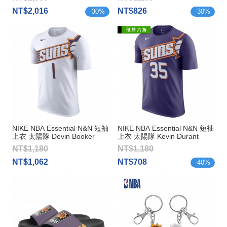
NT$2,016
NT$826
-
30
%
-
30
%
NIKE NBA Essential N&N 短袖
NIKE NBA Essential N&N 短袖
上衣 太陽隊 Devin Booker
上衣 太陽隊 Kevin Durant
NT$1,180
NT$1,180
NT$1,062
NT$708
-
40
%