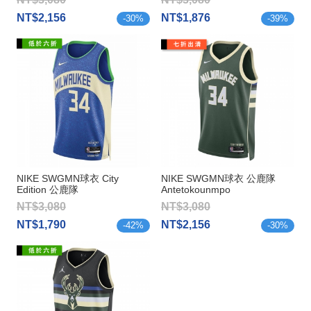
NT$2,156
NT$1,876
-
30
%
-
39
%
NIKE SWGMN球衣 City
NIKE SWGMN球衣 公鹿隊
Edition 公鹿隊
Antetokounmpo
Antetokounmpo
NT$3,080
NT$3,080
NT$1,790
NT$2,156
-
42
%
-
30
%