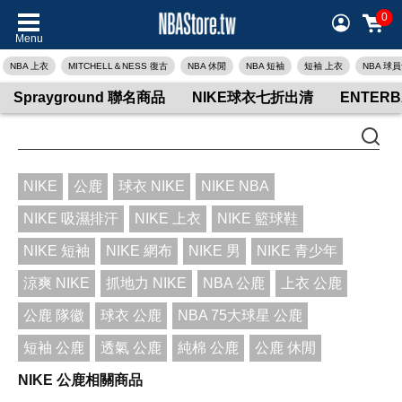
0
Menu
NBA 上衣
MITCHELL＆NESS 復古
NBA 休閒
NBA 短袖
短袖 上衣
NBA 球
Sprayground 聯名商品
NIKE球衣七折出清
ENTER
NIKE
公鹿
球衣 NIKE
NIKE NBA
NIKE 吸濕排汗
NIKE 上衣
NIKE 籃球鞋
NIKE 短袖
NIKE 網布
NIKE 男
NIKE 青少年
涼爽 NIKE
抓地力 NIKE
NBA 公鹿
上衣 公鹿
公鹿 隊徽
球衣 公鹿
NBA 75大球星 公鹿
短袖 公鹿
透氣 公鹿
純棉 公鹿
公鹿 休閒
NIKE 公鹿相關商品