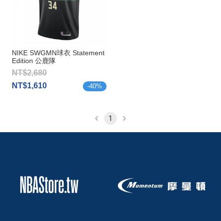
NIKE SWGMN球衣 Statement
Edition 公鹿隊
Antetokounmpo
NT$2,680
NT$1,610
-
40
%
1