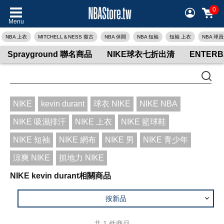
0
Menu
NBA 上衣
MITCHELL＆NESS 復古
NBA 休閒
NBA 短袖
短袖 上衣
NBA 球
Sprayground 聯名商品
NIKE球衣七折出清
ENTER
NIKE
kevin durant
球衣 NIKE
NIKE NBA
NIKE 吸濕排汗
NIKE 上衣
NIKE 籃球鞋
NIKE 短袖
NIKE 網布
NIKE 男
NIKE 青少年
涼爽 NIKE
抓地力 NIKE
NIKE kevin durant相關商品
按新品
共
1
件商品