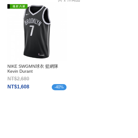
NIKE SWGMN球衣 籃網隊
Kevin Durant
NT$2,680
NT$1,608
-
40
%