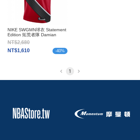
NIKE SWGMN球衣 Statement
Edition 拓荒者隊 Damian
Lillard
NT$2,680
NT$1,610
-
40
%
1