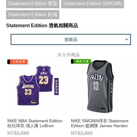
Statement Edition 雙面
Statement Edition SWGMN
Statement Edition 針織
Statement Edition 透氣相關商品
按新品
共
5
件商品
NIKE NBA Statement Edition
NIKE SWGMN球衣 Statement
幼兒球衣 湖人隊 LeBron
Edition 籃網隊 James Harden
James
NT$2,080
NT$2,680