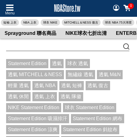
0
Menu
短袖 上衣
NBA 上衣
球衣 NIKE
MITCHELL＆NESS 復古
球衣 NBA 75大球星
Sprayground 聯名商品
NIKE球衣七折出清
ENTER
Statement Edition
透氣
球衣 透氣
透氣 MITCHELL＆NESS
無繡線 透氣
透氣 M&N
輕量 透氣
透氣 NBA
透氣 短褲
透氣 復古
透氣 休閒
透氣 上衣
透氣 隊徽
NIKE Statement Edition
球衣 Statement Edition
Statement Edition 吸濕排汗
Statement Edition 網布
Statement Edition 涼爽
Statement Edition 斜紋布