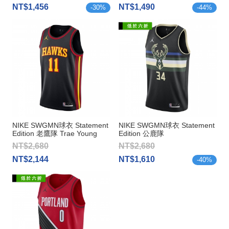
NT$1,456
NT$1,490
-
30
%
-
44
%
NIKE SWGMN球衣 Statement
NIKE SWGMN球衣 Statement
Edition 老鷹隊 Trae Young
Edition 公鹿隊
Antetokounmpo
NT$2,680
NT$2,680
NT$2,144
NT$1,610
-
40
%