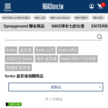
0
Menu
MITCHELL＆NESS 復古
NBA 上衣
NBA Luka Doncic
NBA 球員卡
NBA 湖人
Sprayground 聯名商品
NIKE球衣七折出清
ENTER
funko
超音速
funko 公仔
funko NBA
大頭公仔 funko
球衣 超音速
funko NBA 75大球星
無繡線 超音速
funko 超音速相關商品
按新品
共
1
件商品