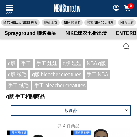
0
Menu
MITCHELL＆NESS 復古
短袖 上衣
NBA 球員卡
球衣 NBA 75大球星
NBA 上衣
Sprayground 聯名商品
NIKE球衣七折出清
ENTER
q版
手工
手工 娃娃
q版 娃娃
NBA q版
q版 絨毛
q版 bleacher creatures
手工 NBA
手工 絨毛
手工 bleacher creatures
q版 手工相關商品
按新品
共
4
件商品