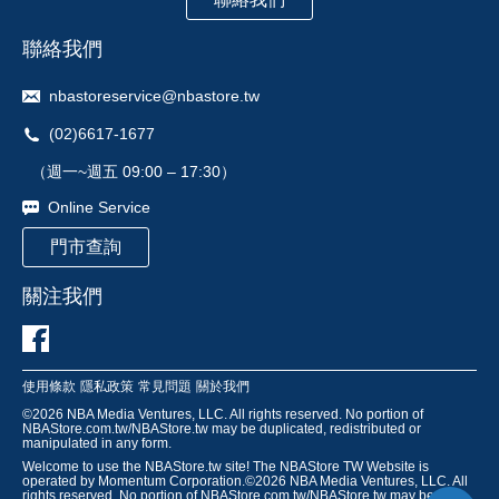
聯絡我們
nbastoreservice@nbastore.tw
(02)6617-1677
（週一~週五 09:00 – 17:30）
Online Service
門市查詢
關注我們
使用條款
隱私政策
常見問題
關於我們
©
2026
NBA Media Ventures, LLC. All rights reserved. No portion of
NBAStore.com.tw/NBAStore.tw may be duplicated, redistributed or
manipulated in any form.
Welcome to use the NBAStore.tw site! The NBAStore TW Website is
operated by Momentum Corporation.©
2026
NBA Media Ventures, LLC. All
rights reserved. No portion of NBAStore.com.tw/NBAStore.tw may be