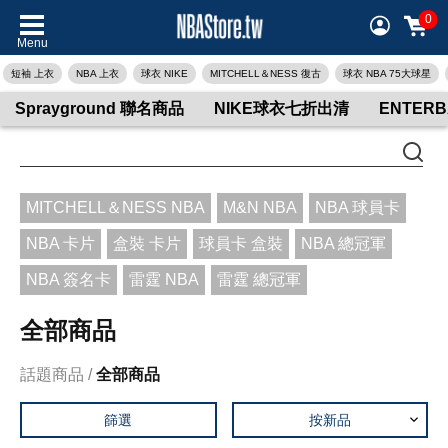
0
Menu
短袖 上衣
NBA 上衣
球衣 NIKE
MITCHELL＆NESS 復古
球衣 NBA 75大球星
Sprayground 聯名商品
NIKE球衣七折出清
ENTER
MITCHELL＆NESS NBA
M&N NBA
NBA 球員卡
NBA 卡片
盒裝 卡片
球員卡 盒裝
NBA 總冠軍
NBA 簽名卡
雷霆 NBA
雷霆 總冠軍
全部商品
話題商品
全部商品
篩選
按新品