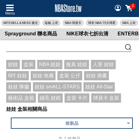
0
Menu
MITCHELL＆NESS 復古
短袖 上衣
NBA 球員卡
球衣 NBA 75大球星
NBA 上衣
Sprayground 聯名商品
NIKE球衣七折出清
ENTER
娃娃
盒裝
NBA 娃娃
擬真 娃娃
人形 娃娃
6吋 娃娃
娃娃 收藏
盒裝 公仔
娃娃 插畫
娃娃 隊徽
娃娃 smALL-STARS
娃娃 All-Star
藝術品 盒裝
絨毛 娃娃
盒裝 卡片
球員卡 盒裝
娃娃 盒裝相關商品
按新品
共
7
件商品