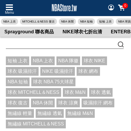
0
Menu
NBA 上衣
MITCHELL＆NESS 復古
NBA 休閒
NBA 短袖
短袖 上衣
NBA 球
Sprayground 聯名商品
NIKE球衣七折出清
ENTER
短袖 上衣
NBA 上衣
NBA 隊徽
球衣 NIKE
球衣 吸濕排汗
NIKE 吸濕排汗
球衣 網布
NBA 短袖
球衣 NBA 75大球星
球衣 MITCHELL＆NESS
球衣 M&N
球衣 透氣
球衣 復古
NBA 休閒
球衣 涼爽
吸濕排汗 網布
無繡線 輕量
無繡線 透氣
無繡線 M&N
無繡線 MITCHELL＆NESS