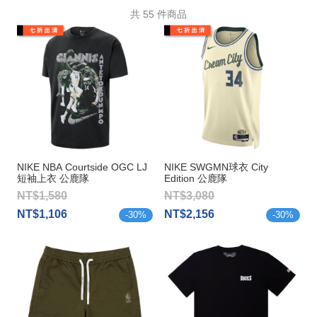
共
55
件商品
NIKE NBA Courtside OGC LJ
NIKE SWGMN球衣 City
短袖上衣 公鹿隊
Edition 公鹿隊
Antetokounmpo
Antetokounmpo
NT$1,580
NT$3,080
NT$1,106
NT$2,156
-
30
%
-
30
%