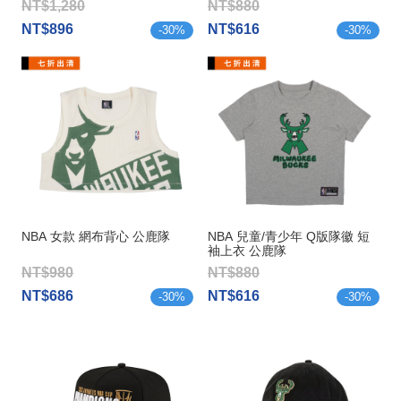
NT$1,280
NT$880
NT$896
NT$616
-
30
%
-
30
%
NBA 女款 網布背心 公鹿隊
NBA 兒童/青少年 Q版隊徽 短
袖上衣 公鹿隊
NT$980
NT$880
NT$686
NT$616
-
30
%
-
30
%