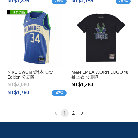
NT$1,876
NT$2,156
-
39
%
-
30
%
NIKE SWGMN球衣 City
M&N EMEA WORN LOGO 短
Edition 公鹿隊
袖上衣 公鹿隊
Antetokounmpo
NT$3,080
NT$1,280
NT$1,790
-
42
%
1
2