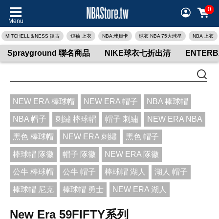
0
Menu
MITCHELL＆NESS 復古
短袖 上衣
NBA 球員卡
球衣 NBA 75大球星
NBA 上衣
Sprayground 聯名商品
NIKE球衣七折出清
ENTER
NEW ERA 棒球帽
NEW ERA 帽子
NBA 棒球帽
NBA 帽子
刺繡 棒球帽
帽子 刺繡
NEW ERA NBA
黑色 棒球帽
NEW ERA 刺繡
黑色 帽子
棒球帽 隊徽
帽子 隊徽
NEW ERA 隊徽
公牛 棒球帽
公牛 帽子
棒球帽 湖人
湖人 帽子
棒球帽 尼克
棒球帽 勇士
NEW ERA 湖人
New Era 59FIFTY系列