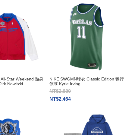
 All-Star Weekend 熱身
NIKE SWGMN球衣 Classic Edition 獨行
k Nowitzki
俠隊 Kyrie Irving
NT$2,680
NT$2,464