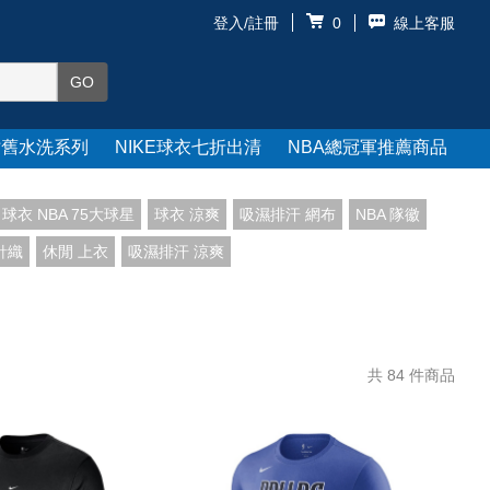
登入/註冊
線上客服
0
仿舊水洗系列
NIKE球衣七折出清
NBA總冠軍推薦商品
球衣 NBA 75大球星
球衣 涼爽
吸濕排汗 網布
NBA 隊徽
針織
休閒 上衣
吸濕排汗 涼爽
共
84
件商品