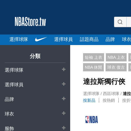
選擇球隊
選擇球員
話題商品
品牌
球
分類
短袖 上衣
NBA 上衣
NBA 休閒
球衣 復古
選擇球隊
達拉斯獨行俠
選擇球員
選擇球隊
西區球隊
達拉
品牌
按新品
按熱銷
按折
球衣
服飾