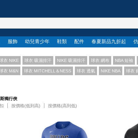
衣
服飾
幼兒青少年
鞋類
配件
春夏新品九折起
球衣 NIKE
球衣 吸濕排汗
NIKE 吸濕排汗
球衣 網布
NBA 短袖
球衣 M&N
球衣 MITCHELL＆NESS
球衣 透氣
NIKE NBA
球衣 
斯獨行俠
扣
按價格(低到高)
按價格(高到低)