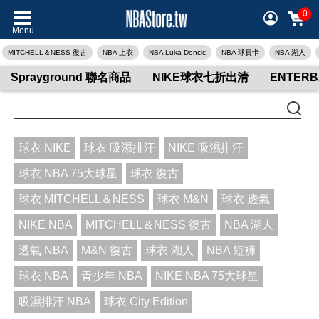
0
Menu
MITCHELL＆NESS 復古
NBA 上衣
NBA Luka Doncic
NBA 球員卡
NBA 湖人
Sprayground 聯名商品
NIKE球衣七折出清
ENTER
球衣 NIKE
球衣 吸濕排汗
NIKE 吸濕排汗
球衣 NBA 75大球星
球衣 復古
球衣 MITCHELL＆NESS
球衣 M&N
球衣 透氣
NIKE NBA
MITCHELL＆NESS 復古
NBA 湖人
透氣 NBA
M&N 復古
球衣 湖人
NBA 短褲
球衣 NBA
青少年 NBA
NIKE NBA 75大球星
吸濕排汗 NBA
球衣 City Edition