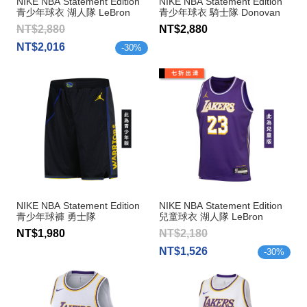
NIKE NBA Statement Edition
NIKE NBA Statement Edition
青少年球衣 湖人隊 LeBron
青少年球衣 騎士隊 Donovan
James
Mitchell
NT$2,880
NT$2,880
NT$2,016
-
30
%
NIKE NBA Statement Edition
NIKE NBA Statement Edition
青少年球褲 勇士隊
兒童球衣 湖人隊 LeBron
James
NT$1,980
NT$2,180
NT$1,526
-
30
%