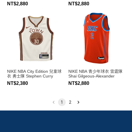
Edwards
NT$2,880
NT$2,880
NIKE NBA City Edition 兒童球
NIKE NBA 青少年球衣 雷霆隊
衣 勇士隊 Stephen Curry
Shai Gilgeous-Alexander
NT$2,380
NT$2,880
1
2