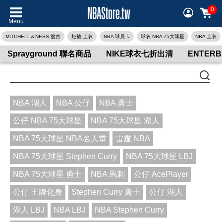
0
Menu
MITCHELL＆NESS 復古
短袖 上衣
NBA 球員卡
球衣 NBA 75大球星
NBA 上衣
Sprayground 聯名商品
NIKE球衣七折出清
ENTER
NBA 湖人
NBA 公仔
NBA 勇士
公仔 NBA 75大球星
NBA 75大球星 湖人
NBA 75大球星 NBA名人堂
雷霆 NBA
NBA 75大球星 Stephen Curry
NBA 75大球星 LBJ
NBA 75大球星 勇士
NBA 馬刺
公仔 AcePlayer
公仔 王牌化身
Stephen Curry 勇士
公仔 湖人
湖人 LBJ
NBA LBJ
NBA Stephen Curry