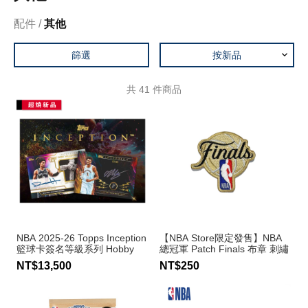
配件
其他
篩選
按新品
共
41
件商品
NBA 2025-26 Topps Inception
【NBA Store限定發售】NBA
籃球卡簽名等級系列 Hobby
總冠軍 Patch Finals 布章 刺繡
Box─盒裝7張入
貼
NT$13,500
NT$250