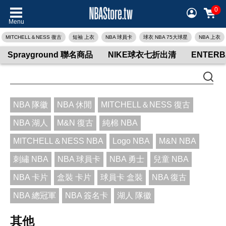
0
Menu
MITCHELL＆NESS 復古
短袖 上衣
NBA 球員卡
球衣 NBA 75大球星
NBA 上衣
Sprayground 聯名商品
NIKE球衣七折出清
ENTER
NBA 隊徽
NBA 休閒
MITCHELL＆NESS 復古
NBA 湖人
M&N 復古
純棉 NBA
MITCHELL＆NESS NBA
Logo NBA
M&N NBA
刺繡 NBA
NBA 球員卡
NBA 勇士
兒童 NBA
NBA 卡片
盒裝 卡片
球員卡 盒裝
NBA 復古
NBA 總冠軍
NBA 簽名卡
湖人 隊徽
其他