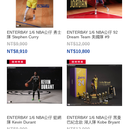
ENTERBAY 1/6 NBA公仔 勇士
ENTERBAY 1/6 NBA公仔 92
隊 Stephen Curry
Dream Team 美國隊 #9
Michael Jordan
NT$9,900
NT$12,000
NT$8,910
NT$10,800
ENTERBAY 1/6 NBA公仔 籃網
ENTERBAY 1/6 NBA公仔 黑曼
隊 Kevin Durant
巴紀念款 湖人隊 Kobe Bryant