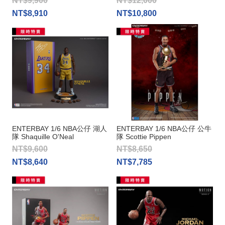
NT$9,900
NT$12,000
NT$8,910
NT$10,800
ENTERBAY 1/6 NBA公仔 湖人
ENTERBAY 1/6 NBA公仔 公牛
隊 Shaquille O'Neal
隊 Scottie Pippen
NT$9,600
NT$8,650
NT$8,640
NT$7,785