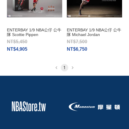
ENTERBAY 1/9 NBA公仔 公牛
ENTERBAY 1/9 NBA公仔 公牛
隊 Scottie Pippen
隊 Michael Jordan
NT$5,450
NT$7,500
NT$4,905
NT$6,750
1