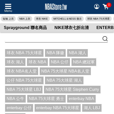
0
Menu
短袖 上衣
NBA 上衣
球衣 NIKE
MITCHELL＆NESS 復古
球衣 NBA 75大球星
Sprayground 聯名商品
NIKE球衣七折出清
ENTER
球衣 NBA 75大球星
NBA 隊徽
NBA 湖人
球衣 湖人
球衣 NBA
NBA 公仔
NBA 總冠軍
球衣 NBA名人堂
NBA 75大球星 NBA名人堂
公仔 NBA 75大球星
NBA 75大球星 湖人
NBA 75大球星 LBJ
NBA 75大球星 Stephen Curry
NBA 公牛
NBA 75大球星 勇士
enterbay NBA
enterbay 公仔
enterbay NBA 75大球星
湖人 LBJ