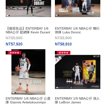
【微瑕良品】ENTERBAY 1/6
ENTERBAY 1/6 NBA公仔 獨行
NBA公仔 籃網隊 Kevin Durant
俠隊 Luka Doncic
NT$9,900
NT$9,900
NT$7,920
NT$8,910
ENTERBAY 1/6 NBA公仔 公鹿
ENTERBAY 1/9 NBA公仔 湖人
隊 Giannis Antetokounmpo
隊 LeBron James