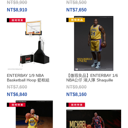
NT$9,900
NT$8,500
NT$8,910
NT$7,650
ENTERBAY 1/9 NBA
【微瑕良品】ENTERBAY 1/6
Basketball Hoop 籃框組
NBA公仔 湖人隊 Shaquille
O'Neal
NT$7,600
NT$9,600
NT$6,840
NT$8,160