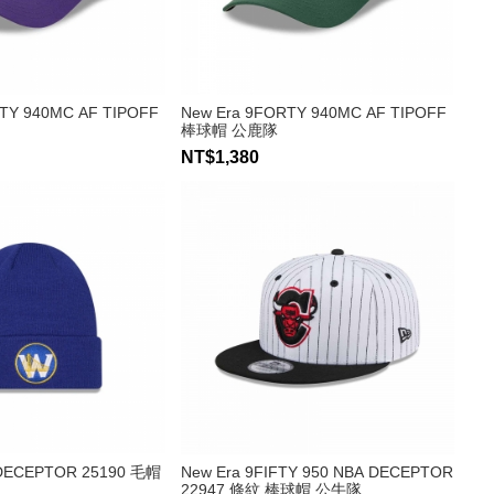
TY 940MC AF TIPOFF
New Era 9FORTY 940MC AF TIPOFF
棒球帽 公鹿隊
NT$1,380
 DECEPTOR 25190 毛帽
New Era 9FIFTY 950 NBA DECEPTOR
22947 條紋 棒球帽 公牛隊