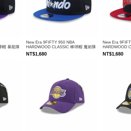
New Era 9FIFTY 950 NBA
New Era 9FIF
棒球帽 暴龍隊
HARDWOOD CLASSIC 棒球帽 魔術隊
HARDWOOD 
NT$1,680
NT$1,680