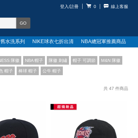
登入/註冊
線上客服
0
仿舊水洗系列
NIKE球衣七折出清
NBA總冠軍推薦商品
NESS 隊徽
NBA 帽子
隊徽 刺繡
帽子 可調節
M&N 隊徽
色 帽子
棒球 帽子
公牛 帽子
共
47
件商品