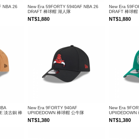
F NBA 26
New Era 59FORTY 5940AF NBA 26
New Era 59FO
DRAFT 棒球帽 湖人隊
DRAFT 棒球帽
NT$1,880
NT$1,880
NBA
New Era 9FORTY 940AF
New Era 9FOR
ZE 淡古銅 棒
UPIIDEDOWN 棒球帽 公牛隊
UPIIDEDOW
NT$1,380
NT$1,380