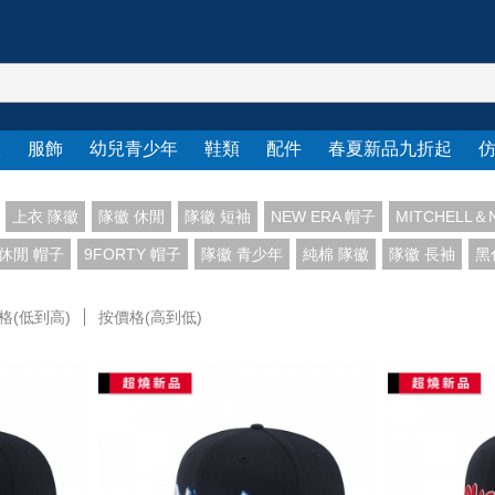
衣
服飾
幼兒青少年
鞋類
配件
春夏新品九折起
上衣 隊徽
隊徽 休閒
隊徽 短袖
NEW ERA 帽子
MITCHELL＆
休閒 帽子
9FORTY 帽子
隊徽 青少年
純棉 隊徽
隊徽 長袖
黑
格(低到高)
按價格(高到低)