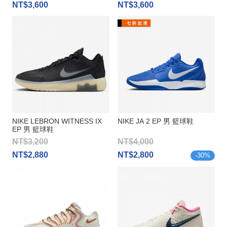
NT$3,600
NT$3,600
NIKE LEBRON WITNESS IX
NIKE JA 2 EP 男 籃球鞋
EP 男 籃球鞋
NT$3,200
NT$4,000
NT$2,880
NT$2,800
-
30
%