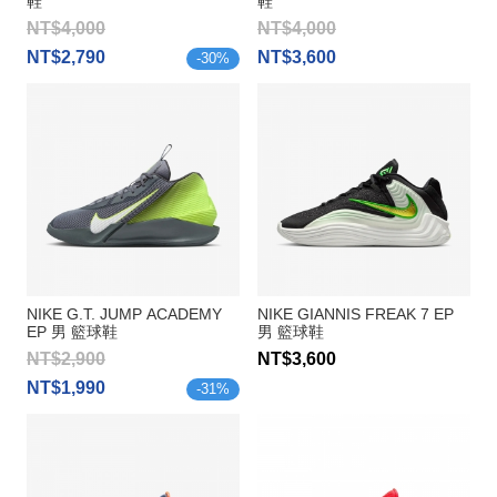
鞋
鞋
NT$4,000
NT$4,000
NT$2,790
NT$3,600
-
30
%
NIKE G.T. JUMP ACADEMY
NIKE GIANNIS FREAK 7 EP
EP 男 籃球鞋
男 籃球鞋
NT$2,900
NT$3,600
NT$1,990
-
31
%