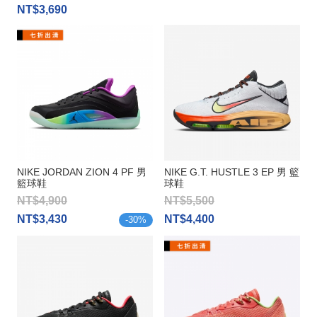
NT$3,690
NIKE JORDAN ZION 4 PF 男
NIKE G.T. HUSTLE 3 EP 男 籃
籃球鞋
球鞋
NT$4,900
NT$5,500
NT$3,430
NT$4,400
-
30
%