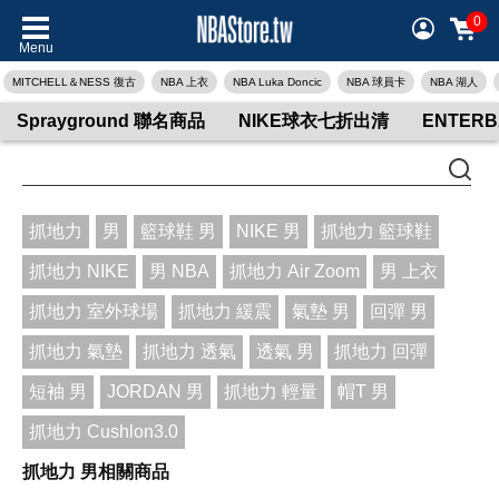
0
Menu
MITCHELL＆NESS 復古
NBA 上衣
NBA Luka Doncic
NBA 球員卡
NBA 湖人
Sprayground 聯名商品
NIKE球衣七折出清
ENTER
抓地力
男
籃球鞋 男
NIKE 男
抓地力 籃球鞋
抓地力 NIKE
男 NBA
抓地力 Air Zoom
男 上衣
抓地力 室外球場
抓地力 緩震
氣墊 男
回彈 男
抓地力 氣墊
抓地力 透氣
透氣 男
抓地力 回彈
短袖 男
JORDAN 男
抓地力 輕量
帽T 男
抓地力 Cushlon3.0
抓地力 男相關商品