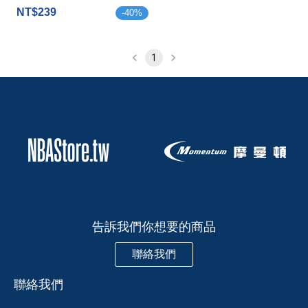
NT$239
-
40
%
1
告訴我們你想要的商品
聯絡我們
聯絡我們