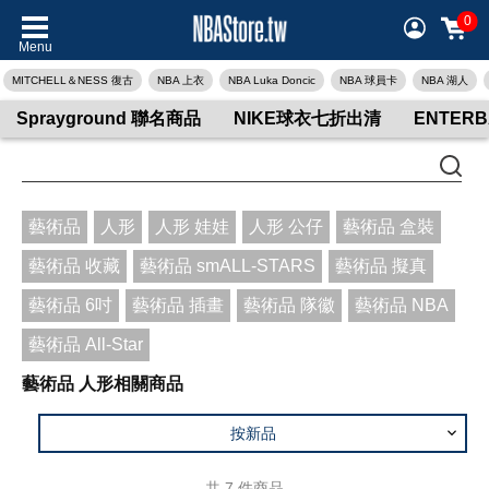
0
Menu
MITCHELL＆NESS 復古
NBA 上衣
NBA Luka Doncic
NBA 球員卡
NBA 湖人
Sprayground 聯名商品
NIKE球衣七折出清
ENTER
藝術品
人形
人形 娃娃
人形 公仔
藝術品 盒裝
藝術品 收藏
藝術品 smALL-STARS
藝術品 擬真
藝術品 6吋
藝術品 插畫
藝術品 隊徽
藝術品 NBA
藝術品 All-Star
藝術品 人形相關商品
按新品
共
7
件商品