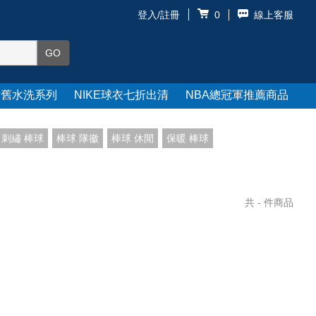
登入/註冊
線上客服
0
仿舊水洗系列
NIKE球衣七折出清
NBA總冠軍推薦商品
刺繡 棒球
棒球 隊徽
棒球 休閒
保暖 棒球
共
-
件商品