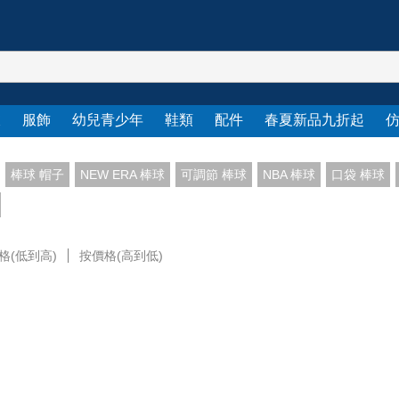
衣
服飾
幼兒青少年
鞋類
配件
春夏新品九折起
棒球 帽子
NEW ERA 棒球
可調節 棒球
NBA 棒球
口袋 棒球
格(低到高)
按價格(高到低)