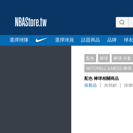
選擇球隊
選擇球員
話題商品
品牌
球
配色
棒球
棒球 外套
MITCHELL＆NESS 棒球
配色 棒球相關商品
按新品
按熱銷
按價