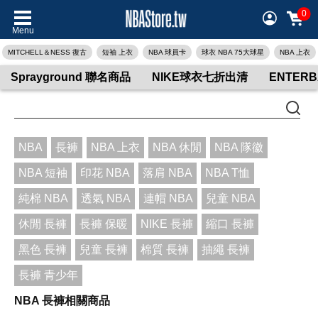
0
Menu
MITCHELL＆NESS 復古
短袖 上衣
NBA 球員卡
球衣 NBA 75大球星
NBA 上衣
Sprayground 聯名商品
NIKE球衣七折出清
ENTER
NBA
長褲
NBA 上衣
NBA 休閒
NBA 隊徽
NBA 短袖
印花 NBA
落肩 NBA
NBA T恤
純棉 NBA
透氣 NBA
連帽 NBA
兒童 NBA
休閒 長褲
長褲 保暖
NIKE 長褲
縮口 長褲
黑色 長褲
兒童 長褲
棉質 長褲
抽繩 長褲
長褲 青少年
NBA 長褲相關商品