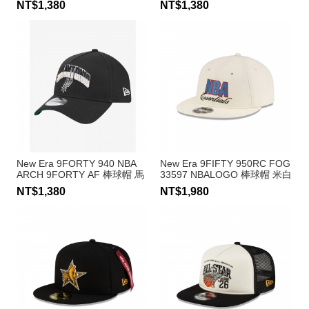
NT$1,380
NT$1,380
New Era 9FORTY 940 NBA
New Era 9FIFTY 950RC FOG
ARCH 9FORTY AF 棒球帽 馬
33597 NBALOGO 棒球帽 米白
刺隊
NT$1,380
NT$1,980