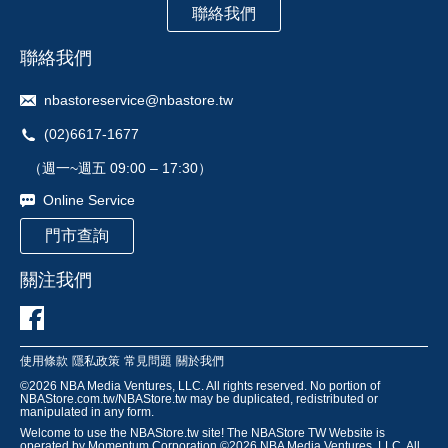
聯絡我們
聯絡我們
nbastoreservice@nbastore.tw
(02)6617-1677
（週一~週五 09:00 – 17:30）
Online Service
門市查詢
關注我們
使用條款
隱私政策
常見問題
關於我們
©
2026
NBA Media Ventures, LLC. All rights reserved. No portion of
NBAStore.com.tw/NBAStore.tw may be duplicated, redistributed or
manipulated in any form.
Welcome to use the NBAStore.tw site! The NBAStore TW Website is
operated by Momentum Corporation.©
2026
NBA Media Ventures, LLC. All