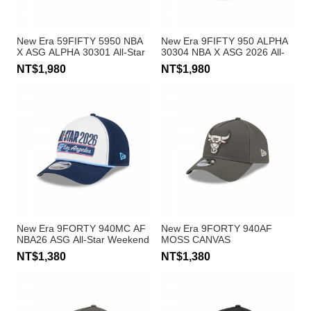
New Era 59FIFTY 5950 NBA
New Era 9FIFTY 950 ALPHA
X ASG ALPHA 30301 All-Star
30304 NBA X ASG 2026 All-
Weekend 棒球帽
Star Weekend 棒球帽
NT$1,980
NT$1,980
New Era 9FORTY 940MC AF
New Era 9FORTY 940AF
NBA26 ASG All-Star Weekend
MOSS CANVAS
棒球帽
CHAINSTITCHING 棒球帽 公
NT$1,380
NT$1,380
牛隊