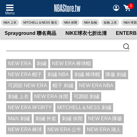
0
Menu
NBA 上衣
MITCHELL＆NESS 復古
NBA 休閒
NBA 短袖
短袖 上衣
NBA 球
Sprayground 聯名商品
NIKE球衣七折出清
ENTER
NEW ERA
刺繡
NEW ERA 棒球帽
NEW ERA 帽子
刺繡 NBA
刺繡 棒球帽
隊徽 刺繡
可調節 NEW ERA
帽子 刺繡
NEW ERA NBA
刺繡 上衣
NEW ERA 休閒
可調節 刺繡
NEW ERA 9FORTY
MITCHELL＆NESS 刺繡
M&N 刺繡
刺繡 外套
刺繡 休閒
NEW ERA 隊徽
NEW ERA 棒球
NEW ERA 公牛
NEW ERA 湖人