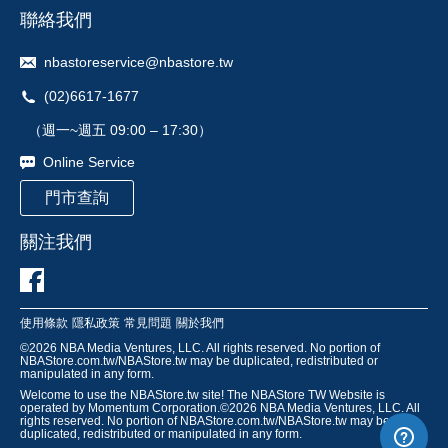
聯絡我們
nbastoreservice@nbastore.tw
(02)6617-1677
（週一~週五 09:00 – 17:30）
Online Service
門市查詢
關注我們
使用條款
隱私政策
常見問題
關於我們
©
2026
NBA Media Ventures, LLC. All rights reserved. No portion of
NBAStore.com.tw/NBAStore.tw may be duplicated, redistributed or
manipulated in any form.
Welcome to use the NBAStore.tw site! The NBAStore TW Website is
operated by Momentum Corporation.©
2026
NBA Media Ventures, LLC. All
rights reserved. No portion of NBAStore.com.tw/NBAStore.tw may be
duplicated, redistributed or manipulated in any form.