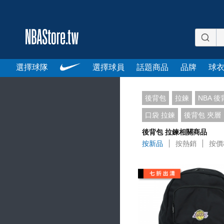
選擇球隊
選擇球員
話題商品
品牌
球
後背包
拉鍊
NBA 
口袋 拉鍊
後背包 夾層
後背包 拉鍊相關商品
按新品
按熱銷
按價