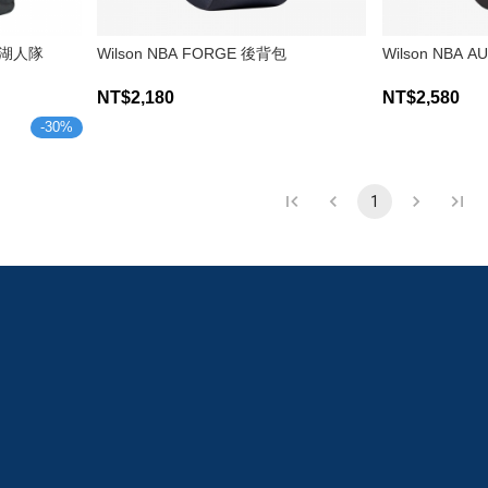
 湖人隊
Wilson NBA FORGE 後背包
Wilson NBA 
NT$2,180
NT$2,580
-
30
%
1