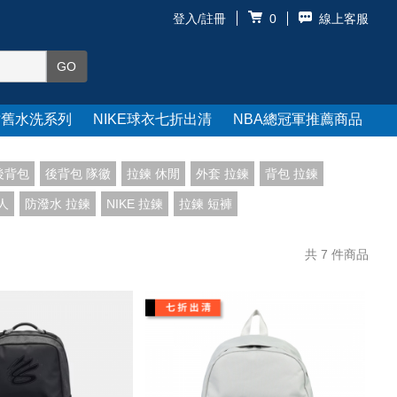
登入/註冊
線上客服
0
仿舊水洗系列
NIKE球衣七折出清
NBA總冠軍推薦商品
後背包
後背包 隊徽
拉鍊 休閒
外套 拉鍊
背包 拉鍊
人
防潑水 拉鍊
NIKE 拉鍊
拉鍊 短褲
共
7
件商品