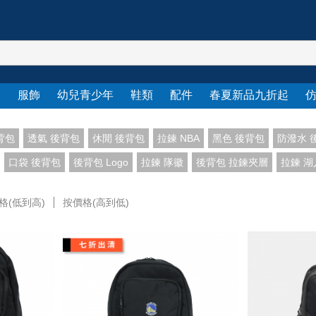
衣
服飾
幼兒青少年
鞋類
配件
春夏新品九折起
後背包
透氣 後背包
休閒 後背包
拉鍊 NBA
黑色 後背包
防潑水 
口袋 後背包
後背包 Logo
拉鍊 隊徽
後背包 拉鍊夾層
拉鍊 湖
格(低到高)
按價格(高到低)