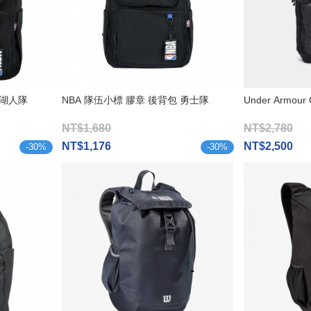
 湖人隊
NBA 隊伍小標 膠章 後背包 勇士隊
Under Armour
NT$1,680
NT$2,780
NT$1,176
NT$2,500
-
30
%
-
30
%