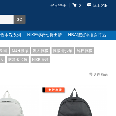
登入/註冊
線上客服
0
仿舊水洗系列
NIKE球衣七折出清
NBA總冠軍推薦商品
 刺繡
M&N 隊徽
湖人 隊徽
隊徽 青少年
純棉 隊徽
湖人
防潑水 拉鍊
NIKE 拉鍊
共
8
件商品