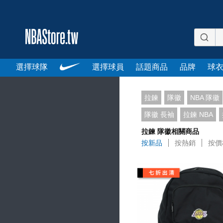
選擇球隊
選擇球員
話題商品
品牌
球
拉鍊
隊徽
NBA 隊徽
隊徽 長袖
拉鍊 NBA
拉鍊 隊徽相關商品
按新品
按熱銷
按價