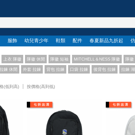
衣
服飾
幼兒青少年
鞋類
配件
春夏新品九折起
上衣 隊徽
隊徽 休閒
隊徽 短袖
MITCHELL＆NESS 隊徽
隊徽
拉鍊 休閒
外套 拉鍊
背包 拉鍊
口袋 拉鍊
後背包 拉鍊
拉鍊 
格(低到高)
按價格(高到低)