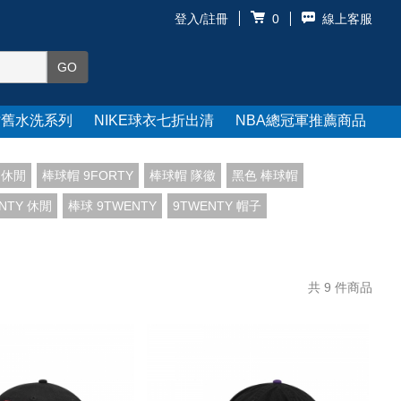
登入/註冊
線上客服
0
仿舊水洗系列
NIKE球衣七折出清
NBA總冠軍推薦商品
 休閒
棒球帽 9FORTY
棒球帽 隊徽
黑色 棒球帽
NTY 休閒
棒球 9TWENTY
9TWENTY 帽子
共
9
件商品