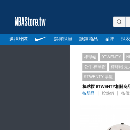
選擇球隊
選擇球員
話題商品
品牌
球
棒球帽
9TWENTY
N
公牛 棒球帽
棒球帽 湖
9TWENTY 暴龍
棒球帽 9TWENTY相關商
按新品
按熱銷
按價