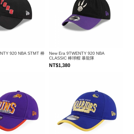
ENTY 920 NBA STMT 棒
New Era 9TWENTY 920 NBA
CLASSIC 棒球帽 暴龍隊
NT$1,380