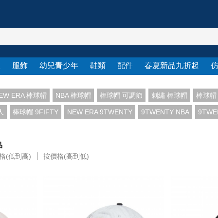
衣
服飾
幼兒青少年
鞋類
配件
春夏新品九折起
EW ERA 棒球帽
NBA 棒球帽
棒球帽 可調節
刺繡 棒球帽
棒球帽
人
棒球帽 9FIFTY
NEW ERA 9TWENTY
9TWENTY NBA
9TWE
品
格(低到高)
按價格(高到低)