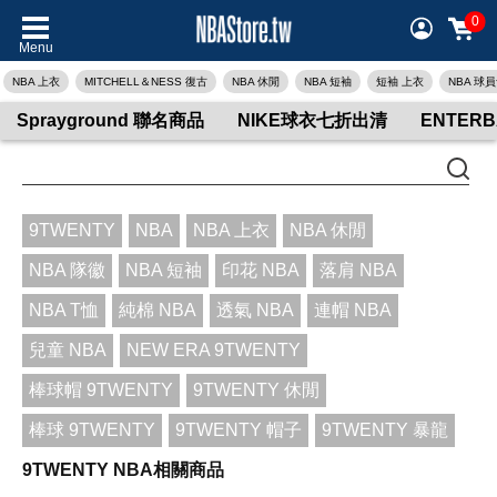
0
Menu
NBA 上衣
MITCHELL＆NESS 復古
NBA 休閒
NBA 短袖
短袖 上衣
NBA 球
Sprayground 聯名商品
NIKE球衣七折出清
ENTER
9TWENTY
NBA
NBA 上衣
NBA 休閒
NBA 隊徽
NBA 短袖
印花 NBA
落肩 NBA
NBA T恤
純棉 NBA
透氣 NBA
連帽 NBA
兒童 NBA
NEW ERA 9TWENTY
棒球帽 9TWENTY
9TWENTY 休閒
棒球 9TWENTY
9TWENTY 帽子
9TWENTY 暴龍
9TWENTY NBA相關商品