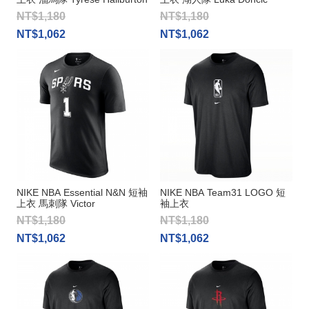
NT$1,180
NT$1,180
NT$1,062
NT$1,062
NIKE NBA Essential N&N 短袖
NIKE NBA Team31 LOGO 短
上衣 馬刺隊 Victor
袖上衣
Wembanyama
NT$1,180
NT$1,180
NT$1,062
NT$1,062