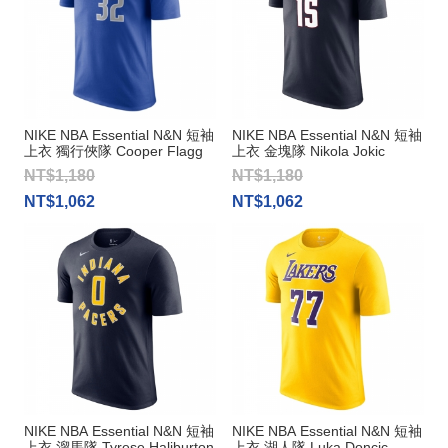
NIKE NBA Essential N&N 短袖
NIKE NBA Essential N&N 短袖
上衣 獨行俠隊 Cooper Flagg
上衣 金塊隊 Nikola Jokic
NT$1,180
NT$1,180
NT$1,062
NT$1,062
NIKE NBA Essential N&N 短袖
NIKE NBA Essential N&N 短袖
上衣 溜馬隊 Tyrese Haliburton
上衣 湖人隊 Luka Doncic