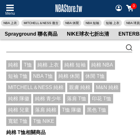
0
Menu
NBA 上衣
MITCHELL＆NESS 復古
NBA 休閒
NBA 短袖
短袖 上衣
NBA 球
Sprayground 聯名商品
NIKE球衣七折出清
ENTER
純棉
T恤
純棉 上衣
純棉 短袖
純棉 NBA
短袖 T恤
NBA T恤
純棉 休閒
休閒 T恤
MITCHELL＆NESS 純棉
親膚 純棉
M&N 純棉
純棉 隊徽
純棉 青少年
落肩 T恤
印花 T恤
純棉 兒童
落肩 純棉
T恤 隊徽
黑色 T恤
寬鬆 T恤
T恤 NIKE
純棉 T恤相關商品