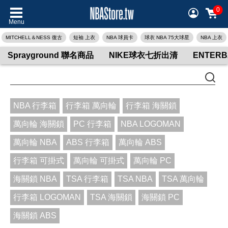
0
Menu
MITCHELL＆NESS 復古
短袖 上衣
NBA 球員卡
球衣 NBA 75大球星
NBA 上衣
Sprayground 聯名商品
NIKE球衣七折出清
ENTER
NBA 行李箱
行李箱 萬向輪
行李箱 海關鎖
萬向輪 海關鎖
PC 行李箱
NBA LOGOMAN
萬向輪 NBA
ABS 行李箱
萬向輪 ABS
行李箱 可掛式
萬向輪 可掛式
萬向輪 PC
海關鎖 NBA
TSA 行李箱
TSA NBA
TSA 萬向輪
行李箱 LOGOMAN
TSA 海關鎖
海關鎖 PC
海關鎖 ABS