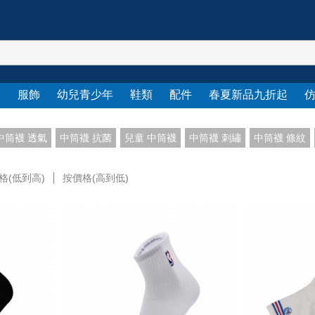
衣
服飾
幼兒青少年
鞋類
配件
春夏新品九折起
中筒襪 透氣
中筒襪 抗菌
兒童 中筒襪
中筒襪 刺繡
中筒襪 條紋
格(低到高)
按價格(高到低)