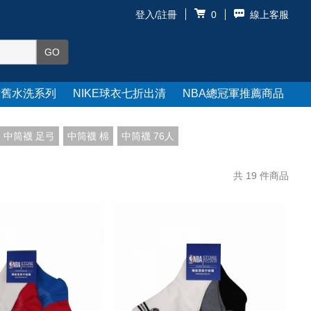
登入/註冊
線上客服
0
仿舊水洗系列
NIKE球衣七折出清
NBA總冠軍推薦商品
中筒襪 足弓
中筒襪 棉
中筒襪 76人
共
19
件商品